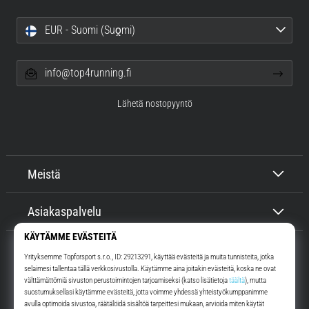
EUR - Suomi (Suo̯mi)
info@top4running.fi
Lähetä nostopyyntö
Meistä
Asiakaspalvelu
Top4Running.fi