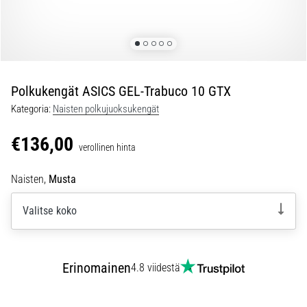
ovat
ja
miten
ne
suoritetaan?
Polkukengät ASICS GEL-Trabuco 10 GTX
Käytännössä
sukkulajuoksu
Kategoria:
Naisten polkujuoksukengät
testaa
nopeutta,
€136,00
verollinen hinta
ketteryyttä
ja
Naisten,
Musta
suunnanmuutoksia.
Miten
Valitse koko
se
suoritetaan
oikein,
missä
Erinomainen
4.8 viidestä
sitä…