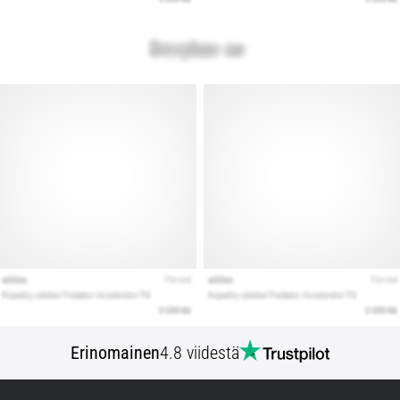
Erinomainen
4.8 viidestä