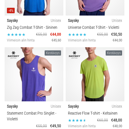
-4%
Saysky
Unisex
Saysky
Unisex
Zig Zag Combat T-Shirt
- Sininen
Universe Combat T-Shirt
- Violetti
€55,00
€44,00
€55,00
€50,50
Viimeisin alin hinta
€45,60
Viimeisin alin hinta
€44,00
Kestävyys
Kestävyys
Saysky
Unisex
Saysky
Unisex
Statement Combat Pro Singlet
-
Reactive Flow T-shirt
- Keltainen
Violetti
€60,00
€48,00
€55,00
€49,50
Viimeisin alin hinta
€48,00