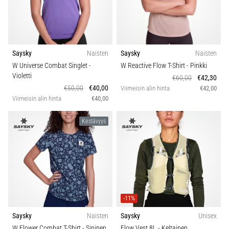
Väri
ovat
ja
miten
Hinta
ne
suoritetaan?
Saysky
Naisten
Saysky
Naisten
Mallisto
W Universe Combat Singlet
-
W Reactive Flow T-Shirt
- Pinkki
Käytännössä
Violetti
€60,00
€42,30
sukkulajuoksu
€50,00
€40,00
Viimeisin alin hinta
€42,00
Paino (g)
testaa
Viimeisin alin hinta
€40,00
nopeutta,
ketteryyttä
Kestävyys
Kestävyys
ja
suunnanmuutoksia.
Miten
Vuodenaika
se
suoritetaan
oikein,
missä
-11%
sitä…
Saysky
Naisten
Saysky
Unisex
W Flower Combat T-Shirt
- Sininen
Flow Vest 8L
- Keltainen