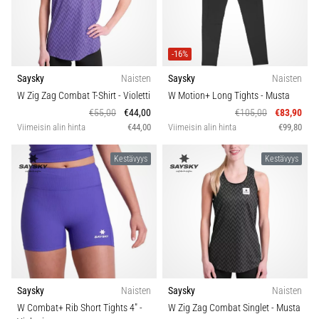
-16%
Saysky
Naisten
Saysky
Naisten
W Zig Zag Combat T-Shirt
- Violetti
W Motion+ Long Tights
- Musta
€55,00
€44,00
€105,00
€83,90
Viimeisin alin hinta
€44,00
Viimeisin alin hinta
€99,80
Kestävyys
Kestävyys
Saysky
Naisten
Saysky
Naisten
W Combat+ Rib Short Tights 4"
-
W Zig Zag Combat Singlet
- Musta