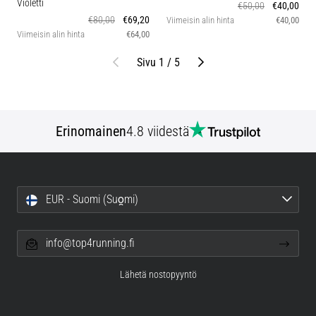
Violetti
€50,00
€40,00
€80,00
€69,20
Viimeisin alin hinta
€40,00
Viimeisin alin hinta
€64,00
Edellinen
Seuraava
Sivu 1 / 5
Erinomainen
4.8 viidestä
EUR - Suomi (Suo̯mi)
info@top4running.fi
Lähetä nostopyyntö