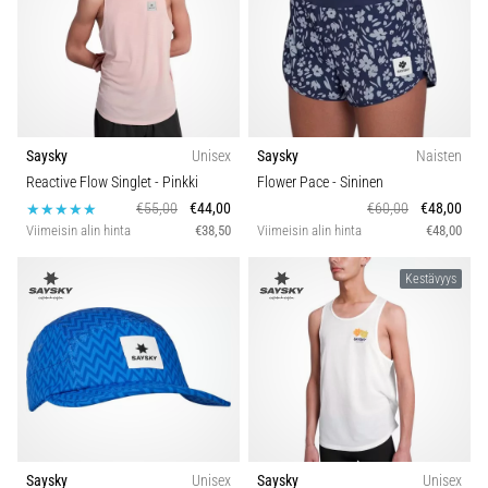
vaiva
juoksijoiden
keskuudessa.
…
Näytä
Saysky
Unisex
Saysky
Naisten
kaikki
Reactive Flow Singlet
- Pinkki
Flower Pace
- Sininen
artikkelit
€55,00
€44,00
€60,00
€48,00
Viimeisin alin hinta
€38,50
Viimeisin alin hinta
€48,00
Kestävyys
Saysky
Unisex
Saysky
Unisex