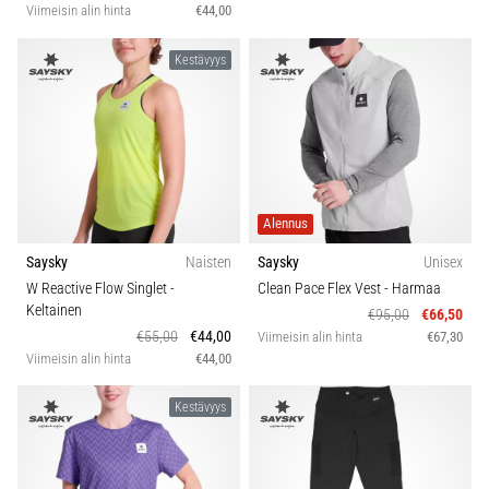
Viimeisin alin hinta
€44,00
Kestävyys
Alennus
Saysky
Naisten
Saysky
Unisex
W Reactive Flow Singlet
-
Clean Pace Flex Vest
- Harmaa
Keltainen
€95,00
€66,50
€55,00
€44,00
Viimeisin alin hinta
€67,30
Viimeisin alin hinta
€44,00
Kestävyys