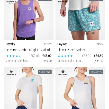
Saysky
Unisex
Saysky
Unisex
Universe Combat Singlet
- Violetti
Flower Pace
- Sininen
€50,00
€45,00
€68,00
€56,80
Viimeisin alin hinta
€40,00
Viimeisin alin hinta
€54,40
Kestävyys
Kestävyys