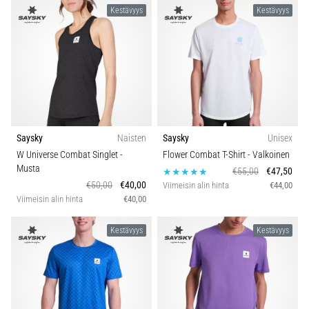
Kestävyys
Kestävyys
Saysky
Naisten
Saysky
Unisex
W Universe Combat Singlet
-
Flower Combat T-Shirt
- Valkoinen
Musta
€55,00
€47,50
€50,00
€40,00
Viimeisin alin hinta
€44,00
Viimeisin alin hinta
€40,00
Kestävyys
Kestävyys