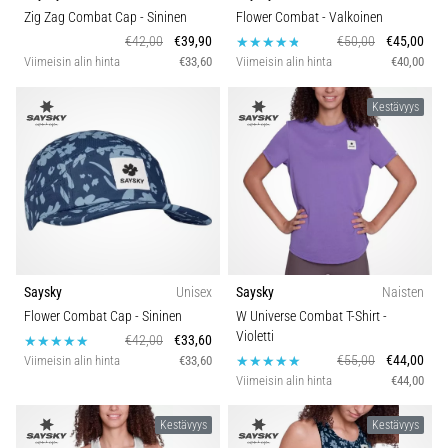
Zig Zag Combat Cap
- Sininen
Flower Combat
- Valkoinen
€42,00
€39,90
€50,00
€45,00
Viimeisin alin hinta
€33,60
Viimeisin alin hinta
€40,00
Kestävyys
Saysky
Unisex
Saysky
Naisten
Flower Combat Cap
- Sininen
W Universe Combat T-Shirt
-
Violetti
€42,00
€33,60
€55,00
€44,00
Viimeisin alin hinta
€33,60
Viimeisin alin hinta
€44,00
Kestävyys
Kestävyys