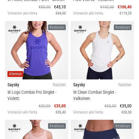
6. 8. 2026
€55,00
€45,10
€152,00
€106,40
•
Viimeisin alin hinta
€44,00
Viimeisin alin hinta
€119,20
7 min. luetaan
Juoksijan
Kestävyys
Kestävyys
polvi:
syyt,
hoito
ja
ennaltaehkäisy
Juoksijan
Alennus
polvi,
Saysky
Naisten
Saysky
Naisten
eli
W Logo Combat Pro Singlet
-
W Clean Combat Singlet
-
iliotibiaalisen
Violetti
Valkoinen
jänteen
€50,00
€35,00
€50,00
€35,00
oireyhtymä
Viimeisin alin hinta
€35,40
Viimeisin alin hinta
€30,00
(ITBS),
on
Kestävyys
Kestävyys
erittäin
yleinen