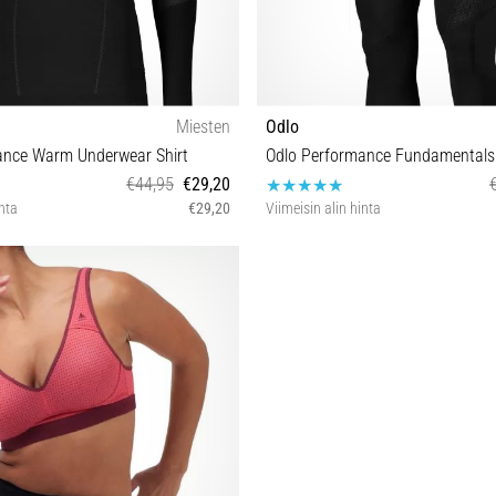
Miesten
Odlo
ance Warm Underwear Shirt
€44,95
€29,20
inta
€29,20
Viimeisin alin hinta
S M L XL
S M L XL