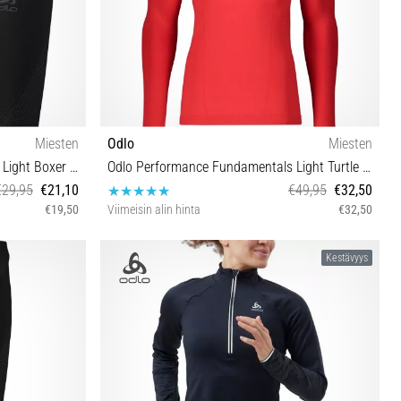
Miesten
Odlo
Miesten
Odlo Performance Fundamentals Light Boxer Shorts
Odlo Performance Fundamentals Light Turtle Neck Underwear Shirt
€29,95
€21,10
€49,95
€32,50
€19,50
Viimeisin alin hinta
€32,50
S M L XL
Kestävyys