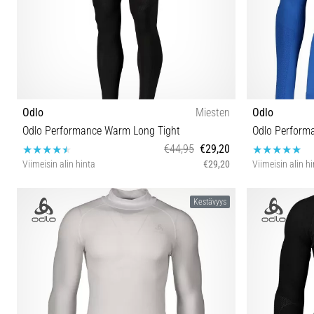
Odlo
Miesten
Odlo
Odlo Performance Warm Long Tight
Odlo Perform
€44,95
€29,20
Viimeisin alin hinta
€29,20
Viimeisin alin h
XXL S M L XL
Kestävyys