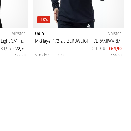
-18%
Miesten
Odlo
Naisten
Odlo Performance Fundamentals Light 3/4 Tight
Mid layer 1/2 zip ZEROWEIGHT CERAMIWARM
€34,95
€22,70
€109,95
€54,90
€22,70
Viimeisin alin hinta
€66,80
L