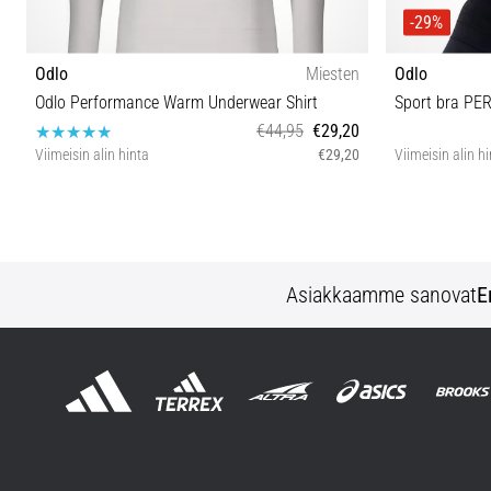
-29%
Odlo
Miesten
Odlo
Odlo Performance Warm Underwear Shirt
Sport bra P
€44,95
€29,20
Viimeisin alin hinta
€29,20
Viimeisin alin h
S M L XL
Asiakkaamme sanovat
E