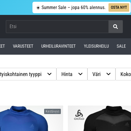
☀️ Summer Sale – jopa 60% alennus.
OSTA NYT
Etsi
EET
VARUSTEET
URHEILURAVINTEET
YLEISURHEILU
SALE
tyiskohtainen tyyppi
Hinta
Väri
Kok
Kestävyys