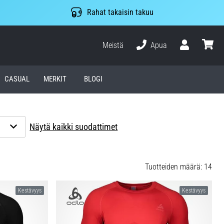
Rahat takaisin takuu
Meistä
Apua
Käyttäjä
ostosko
CASUAL
MERKIT
BLOGI
o
Näytä kaikki suodattimet
Tuotteiden määrä: 14
Kestävyys
Kestävyys