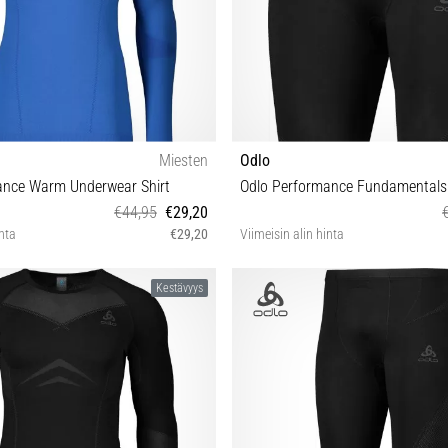
Miesten
Odlo
ance Warm Underwear Shirt
€44,95
€29,20
inta
€29,20
Viimeisin alin hinta
S M L XL
XXL S M L XL
Kestävyys