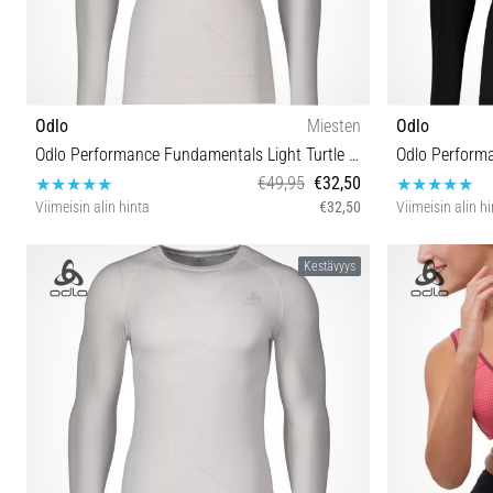
Odlo
Miesten
Odlo
Odlo Performance Fundamentals Light Turtle Neck Underwear Shirt
Odlo Perform
€49,95
€32,50
Viimeisin alin hinta
€32,50
Viimeisin alin h
S M L XL
Kestävyys