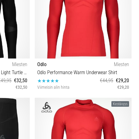
Miesten
Odlo
Miesten
Odlo Performance Fundamentals Light Turtle Neck Underwear Shirt
Odlo Performance Warm Underwear Shirt
€49,95
€32,50
€44,95
€29,20
€32,50
Viimeisin alin hinta
€29,20
S M L XL
Kestävyys