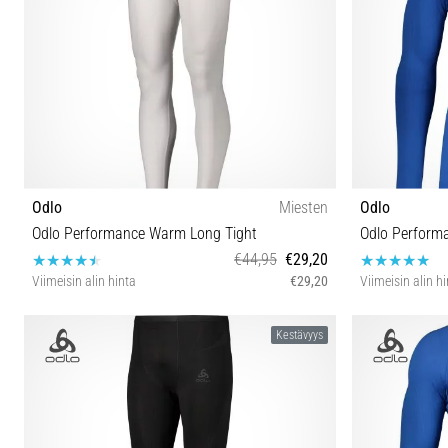
Odlo
Miesten
Odlo
Odlo Performance Warm Long Tight
€44,95
€29,20
Viimeisin alin hinta
€29,20
Viimeisin alin h
M XL
Kestävyys