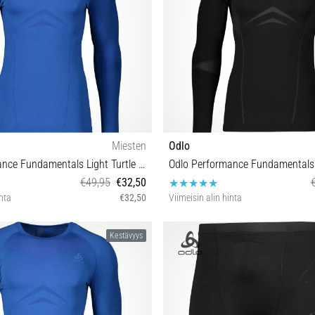
Miesten
Odlo
Odlo Performance Fundamentals Light Turtle Neck Underwear Shirt
€49,95
€32,50
inta
€32,50
Viimeisin alin hinta
S M L XL
XXL S M L XL
Kestävyys