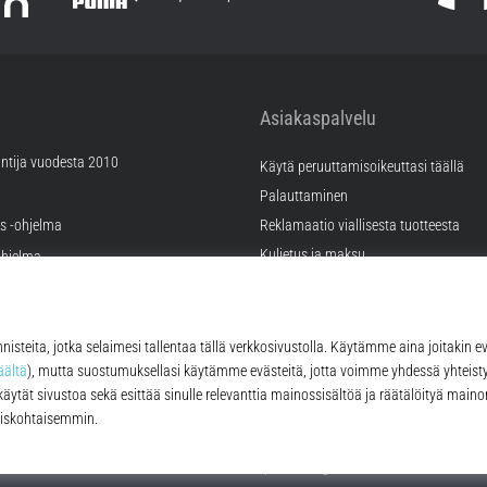
Asiakaspalvelu
ntija vuodesta 2010
Käytä peruuttamisoikeuttasi täällä
Palauttaminen
äs -ohjelma
Reklamaatio viallisesta tuotteesta
Kuljetus ja maksu
hjelma
Valitse oikea koko
ramahdollisuudet
Kontakt
tukset
FAQ
tykset
Tietosuojakäytäntö
© 2010 – 2026
Top4Running.fi