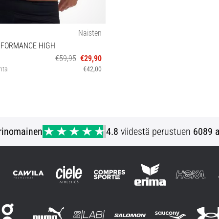
Naisten
ERFORMANCE HIGH
€59,95
€29,90
inta
€42,00
70B
rinomainen
4.8
viidestä perustuen
6089 a