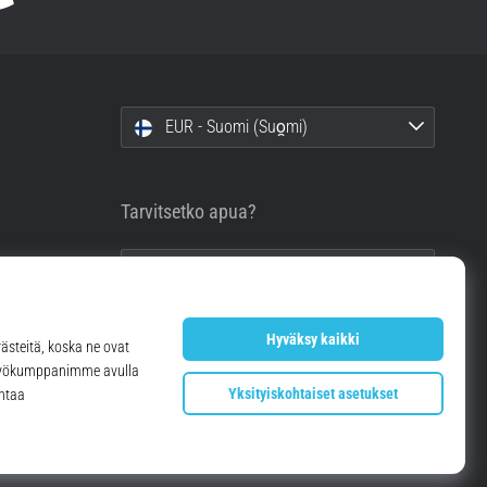
EUR - Suomi (Suo̯mi)
Tarvitsetko apua?
info@top4running.fi