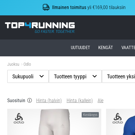
Ilmainen toimitus
yli €169,00 tilauksiin
Top4Running.fi
UUTUUDET
KENGÄT
VAATT
Juoksu
Odlo
Sukupuoli
Tuotteen tyyppi
Tuotteen yksi
Suosituin
Hinta (halvin)
Hinta (kallein)
Ale
Kestävyys