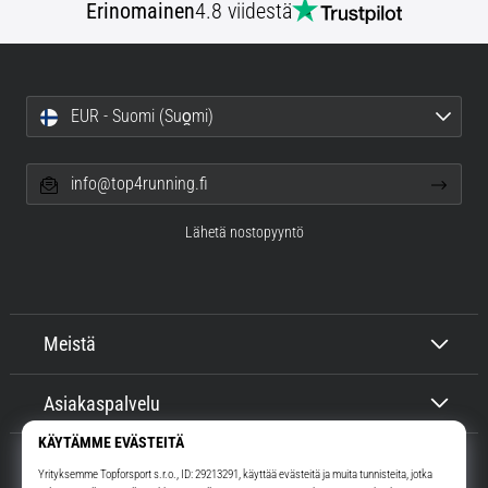
Erinomainen
4.8 viidestä
EUR - Suomi (Suo̯mi)
info@top4running.fi
Lähetä nostopyyntö
Meistä
Asiakaspalvelu