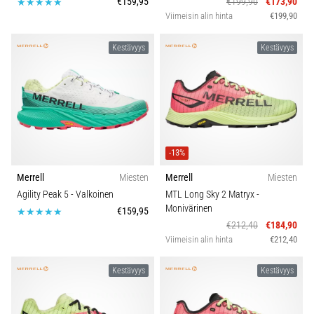
€159,95
€199,90
€173,90
6. 8. 2026
Viimeisin alin hinta
€199,90
•
7 min. luetaan
Kestävyys
Kestävyys
Juoksijan
polvi:
syyt,
hoito
ja
ennaltaehkäisy
-13%
Juoksijan
Merrell
Miesten
Merrell
Miesten
polvi,
Agility Peak 5
- Valkoinen
MTL Long Sky 2 Matryx
-
eli
Monivärinen
€159,95
iliotibiaalisen
€212,40
€184,90
jänteen
Viimeisin alin hinta
€212,40
oireyhtymä
(ITBS),
Kestävyys
Kestävyys
on
erittäin
yleinen