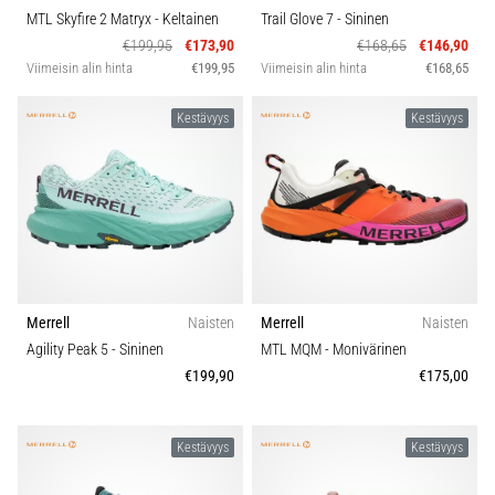
MTL Skyfire 2 Matryx
- Keltainen
Trail Glove 7
- Sininen
€199,95
€173,90
€168,65
€146,90
Viimeisin alin hinta
€199,95
Viimeisin alin hinta
€168,65
Kestävyys
Kestävyys
Merrell
Naisten
Merrell
Naisten
Agility Peak 5
- Sininen
MTL MQM
- Monivärinen
€199,90
€175,00
Kestävyys
Kestävyys