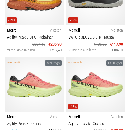
Malli
ovat
ja
miten
Droppi (mm)
-13%
-13%
ne
suoritetaan?
Merrell
Miesten
Merrell
Naisten
Kestävyys
Agility Peak 5 GTX
- Keltainen
VAPOR GLOVE 6 LTR
- Musta
Käytännössä
€237,40
€206,90
€135,00
€117,90
sukkulajuoksu
Viimeisin alin hinta
€237,40
Viimeisin alin hinta
€135,00
Vuodenaika
testaa
nopeutta,
Kestävyys
Kestävyys
ketteryyttä
Mukavuus ja pehmuste
ja
suunnanmuutoksia.
Miten
Carbon
se
suoritetaan
oikein,
-13%
missä
sitä…
Merrell
Miesten
Merrell
Naisten
Agility Peak 5
- Oranssi
Agility Peak 5
- Oranssi