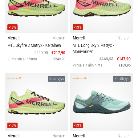
vaiva
juoksijoiden
keskuudessa.
…
-13%
-13%
Merrell
Miesten
Merrell
Naisten
Näytä
MTL Skyfire 2 Matryx
- Keltainen
MTL Long Sky 2 Matryx
-
kaikki
Monivärinen
€249,90
€217,90
artikkelit
€169,95
€147,90
Viimeisin alin hinta
€249,90
Viimeisin alin hinta
€169,95
Kestävyys
Kestävyys
-13%
-13%
Merrell
Naisten
Merrell
Naisten