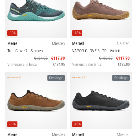
-13%
-13%
Merrell
Miesten
Merrell
Naisten
Trail Glove 7
- Sininen
VAPOR GLOVE 6 LTR
- Violetti
€134,95
€117,90
€135,00
€117,90
Viimeisin alin hinta
€134,95
Viimeisin alin hinta
€135,00
Kestävyys
Kestävyys
-13%
-13%
Merrell
Miesten
Merrell
Miesten