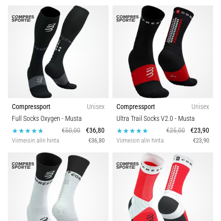
Compressport
Unisex
Compressport
Unisex
Full Socks Oxygen
- Musta
Ultra Trail Socks V2.0
- Musta
€50,00
€36,80
€25,00
€23,90
Viimeisin alin hinta
€36,80
Viimeisin alin hinta
€23,90