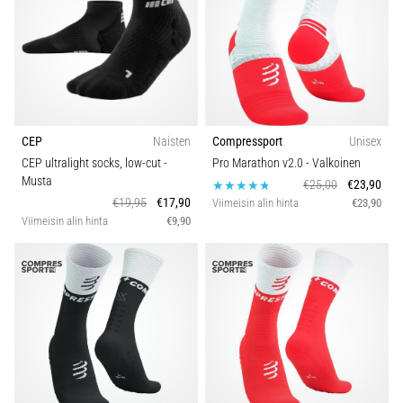
vaiva
juoksijoiden
keskuudessa.
…
Näytä
CEP
Naisten
Compressport
Unisex
kaikki
CEP ultralight socks, low-cut
-
Pro Marathon v2.0
- Valkoinen
artikkelit
Musta
€25,00
€23,90
€19,95
€17,90
Viimeisin alin hinta
€23,90
Viimeisin alin hinta
€9,90