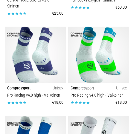
ULTRA TRAIL SOCKS V2.0
-
Full Socks Oxygen
- Sininen
Sininen
€50,00
€25,00
Compressport
Unisex
Compressport
Unisex
Pro Racing v4.0 high
- Valkoinen
Pro Racing v4.0 high
- Valkoinen
€18,00
€18,00