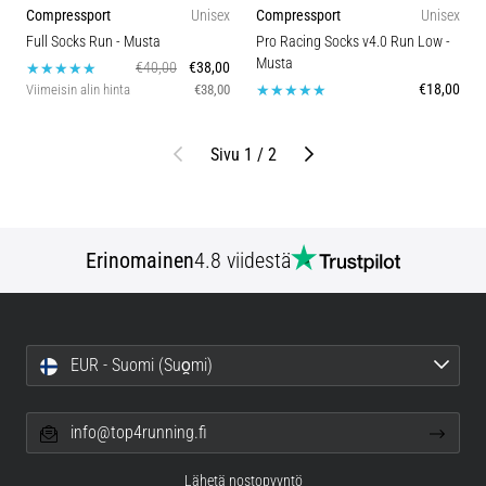
Compressport
Unisex
Compressport
Unisex
Full Socks Run
- Musta
Pro Racing Socks v4.0 Run Low
-
Musta
€40,00
€38,00
€18,00
Viimeisin alin hinta
€38,00
Edellinen
Seuraava
Sivu 1 / 2
Erinomainen
4.8 viidestä
EUR - Suomi (Suo̯mi)
info@top4running.fi
Lähetä nostopyyntö