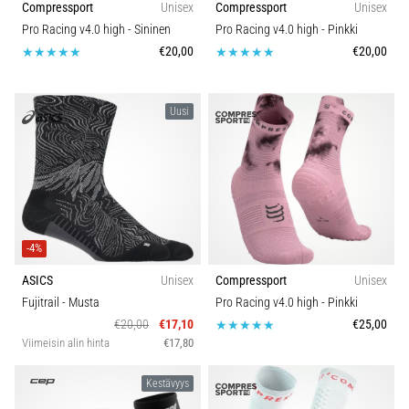
Compressport
Unisex
Compressport
Unisex
6. 8. 2026
•
Pro Racing v4.0 high
- Sininen
Pro Racing v4.0 high
- Pinkki
7 min. luetaan
€20,00
€20,00
Juoksijan
polvi:
Uusi
syyt,
hoito
ja
ennaltaehkäisy
Juoksijan
polvi,
-4%
eli
iliotibiaalisen
ASICS
Unisex
Compressport
Unisex
jänteen
Fujitrail
- Musta
Pro Racing v4.0 high
- Pinkki
oireyhtymä
€20,00
€17,10
€25,00
(ITBS),
Viimeisin alin hinta
€17,80
on
erittäin
Kestävyys
yleinen