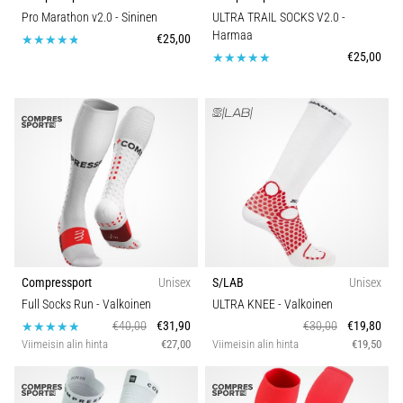
Pro Marathon v2.0
- Sininen
ULTRA TRAIL SOCKS V2.0
-
Harmaa
€25,00
€25,00
Compressport
Unisex
S/LAB
Unisex
Full Socks Run
- Valkoinen
ULTRA KNEE
- Valkoinen
€40,00
€31,90
€30,00
€19,80
Viimeisin alin hinta
€27,00
Viimeisin alin hinta
€19,50