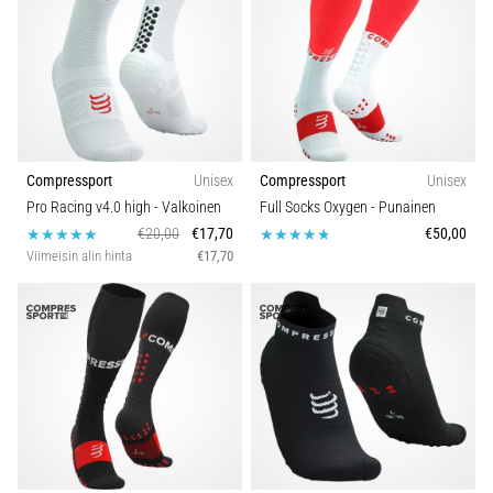
Compressport
Unisex
Compressport
Unisex
Pro Racing v4.0 high
- Valkoinen
Full Socks Oxygen
- Punainen
€20,00
€17,70
€50,00
Viimeisin alin hinta
€17,70