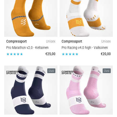
Mallisto
ovat
ja
miten
Toiminto
ne
suoritetaan?
Kestävyys
Käytännössä
sukkulajuoksu
Compressport
Unisex
Compressport
Unisex
Vuodenaika
testaa
Pro Marathon v2.0
- Keltainen
Pro Racing v4.0 high
- Valkoinen
nopeutta,
€25,00
€20,00
ketteryyttä
Polku
ja
suunnanmuutoksia.
Uusi
Uusi
Miten
se
suoritetaan
oikein,
missä
sitä…