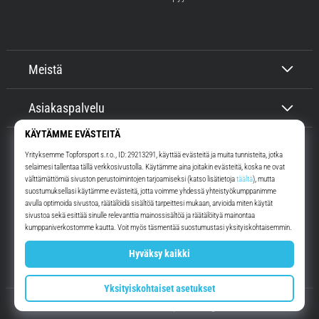
Meistä
Asiakaspalvelu
Top4Running.fi
Yli 16 vuoden ajan motivoimme sinua lähtemään ulos juoksemaan.
Nopeammin. Kanssamme. Joka päivä.
Instagram
YouTube
© 2010 – 2026
Top4Running.fi