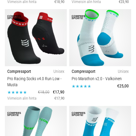
Viimeisin alin hinta
€18,90
Viimeisin alin hinta
€23,90
Compressport
Unisex
Compressport
Unisex
Pro Racing Socks v4.0 Run Low
-
Pro Marathon v2.0
- Valkoinen
Musta
€25,00
€18,00
€17,90
Viimeisin alin hinta
€17,90