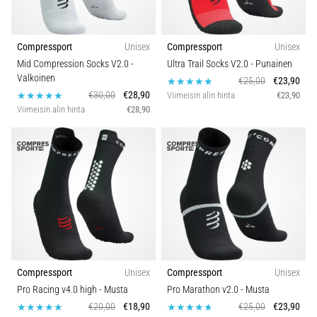
Compressport
Unisex
Compressport
Unisex
Mid Compression Socks V2.0
-
Ultra Trail Socks V2.0
- Punainen
Valkoinen
€25,00
€23,90
€30,00
€28,90
Viimeisin alin hinta
€23,90
Viimeisin alin hinta
€28,90
Compressport
Unisex
Compressport
Unisex
Pro Racing v4.0 high
- Musta
Pro Marathon v2.0
- Musta
€20,00
€18,90
€25,00
€23,90